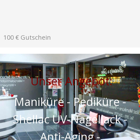
100 € Gutschein
Unser Angebot:
Maniküre - Pediküre -
Shellac UV-Nagellack -
Anti-Aging -