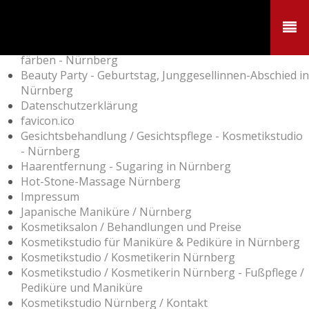
Anti-Aging Behandlung in Nürnberg
Aquafacial / Hydrafacial in Nürnberg
Augenbrauenkorrektur, Wimpern und Augenbrauen
färben - Nürnberg
Beauty Party - Geburtstag, Junggesellinnen-Abschied in
Nürnberg
Datenschutzerklärung
favicon.ico
Gesichtsbehandlung / Gesichtspflege - Kosmetikstudio
- Nürnberg
Haarentfernung - Sugaring in Nürnberg
Hot-Stone-Massage Nürnberg
Impressum
Japanische Maniküre / Nürnberg
Kosmetiksalon / Behandlungen und Preise
Kosmetikstudio für Maniküre & Pediküre in Nürnberg
Kosmetikstudio / Kosmetikerin Nürnberg
Kosmetikstudio / Kosmetikerin Nürnberg - Fußpflege /
Pediküre und Maniküre
Kosmetikstudio Nürnberg / Kontakt