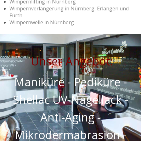
Wimpernlifting in Nürnberg
Wimpernverlängerung in Nürnberg, Erlangen und
Fürth
Wimpernwelle in Nürnberg
Unser Angebot:
Maniküre - Pediküre -
Shellac UV-Nagellack -
Anti-Aging -
Mikrodermabrasion -