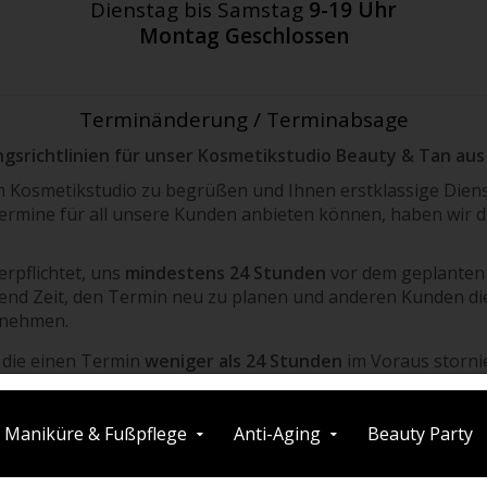
Dienstag bis Samstag
9-19 Uhr
Montag Geschlossen
Terminänderung / Terminabsage
ngsrichtlinien für unser Kosmetikstudio Beauty & Tan au
em Kosmetikstudio zu begrüßen und Ihnen erstklassige Dien
 Termine für all unsere Kunden anbieten können, haben wir d
erpflichtet, uns
mindestens 24 Stunden
vor dem geplanten 
gend Zeit, den Termin neu zu planen und anderen Kunden di
 nehmen.
 die einen Termin
weniger als 24 Stunden
im Voraus stornie
ebühr zu entrichten. Diese Gebühr beträgt 50 % des gesamte
n Behandlungstermin und sagt diesen Termin auch nicht mi
en den nicht rechtzeitig abgesagten Termin gemäß
§ 615 BG
ns des Kunden besteht in diesem Fall nicht.