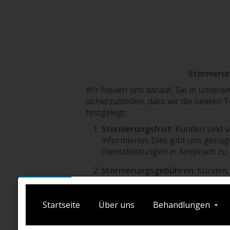
Stornieru
Wir freuen uns darauf, Sie in unser
sicherzustellen, dass wir die besten
festgelegt:
Stornierungsfrist
: Kunden sind v
informieren. Dies gibt uns genü
Dienstleistungen in Anspruch zu
Stornierungsgebühren
: Kunden,
verpflichtet, eine Stornierungsg
der Kunde nicht zum vereinbarte
wir zudem berechtigt, dem Kund
Anspruch auf Ersatzleistung seite