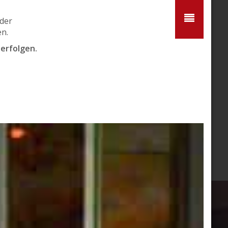
hlung oder Anzahlung für die
. Wenn Sie Ihren Termin rechtzeitig
en, wird die Vorauszahlung als
bestmögliche Flexibilität zu bieten.
 oder absagen müssen.
den reibungslosen Ablauf unseres
rvice zu bieten.
haben.
gung.