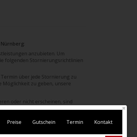
s Nürnberg
:
stleistungen anzubieten. Um
ie folgenden Stornierungsrichtlinien
Termin über jede Stornierung zu
e Möglichkeit zu geben, unsere
ren oder nicht erscheinen, sind
n Dienstleistungspreises. Erscheint
ndestens 24 Stunden vorher ab, sind
B
in Rechnung zu stellen. Ein