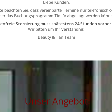
gen
: Um Ihren Termin zu sichern, können wir eine Vorausza
n. Diese Zahlung wird bei Ihrer Dienstleistung angerechnet
vollständig erstattet. Wenn Sie den Termin nicht wahrnehm
.
n ändern können, und wir sind bestrebt, unseren Kunden die 
ie uns so früh wie möglich, wenn Sie Ihren Termin ändern
r unsere Stornierungsrichtlinien, da sie uns dabei helfen, 
 zu gewährleisten und unseren Kunden den bestmöglichen Se
n Dank, dass Sie sich für unser Kosmetikstudio entschieden 
Fragen oder Unklarheiten stehen wir Ihnen gerne zur Verfü