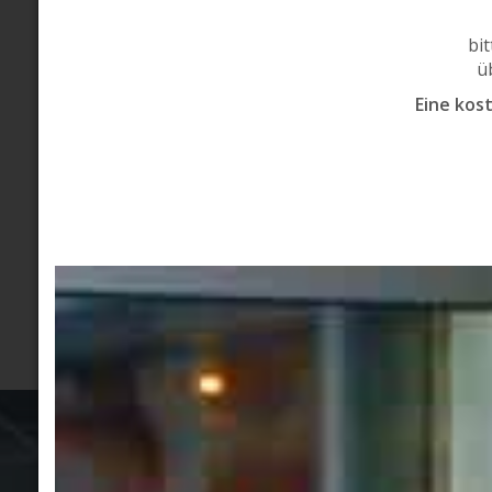
Vorauszahlungen und Anzahlun
gebuchte Dienstleistung verlange
absagen, wird die Vorauszahlung 
Stornierungsgebühr einbehalten
Wir verstehen, dass sich Situatione
Bitte kontaktieren S
Wir schätzen Ihr Verständnis fü
Kosmetikstudios
Viele
Bei 