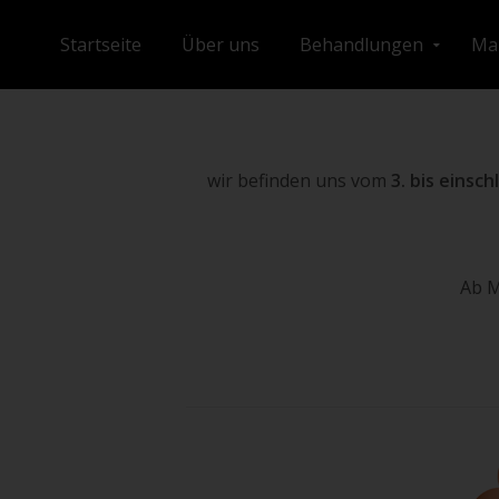
Startseite
Über uns
Behandlungen
Man
wir befinden uns vom
3. bis einsch
Ab M