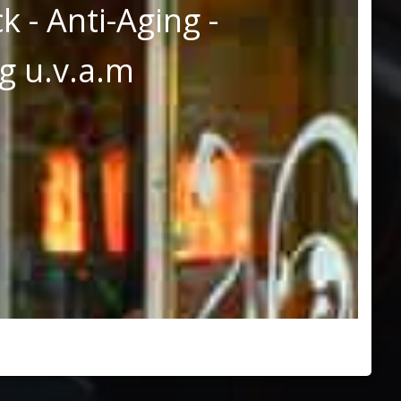
 - Anti-Aging -
g u.v.a.m