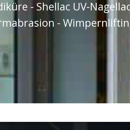
Unser Angebot:
iküre - Shellac UV-Nagellack
mabrasion - Wimpernliftin